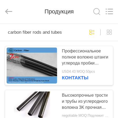
SHANGHAI
LIJIN
IMP.&EXP.
Продукция
CO.,LTD.
All
Rights
Reserved.
ДОМ
carbon fiber rods and tubes
ПРОДУКТЫ
Профессиональное
полное волокно штанги
О
углерода пробки
НАС
волокна углерода 3K и
USD4.43 MOQ:50pcs
пробки
КОНТАКТЫ
ПУТЕШЕСТВИЕ
ФАБРИКИ
Высокопрочные трости
и трубы из углеродного
волокна 3K прочная
ПРОВЕРКА
точность выполнена на
negotiable MOQ:Подлежит обсуждению