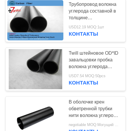
Трубопровод волокна
углерода составной в
толщине
14mm*12mm*1000mm
USD12.19 MOQ:1шт
1mm
КОНТАКТЫ
Twill штейновое OD*ID
завальцовки пробка
волокна углерода
16mm * 14mm
USD7.54 MOQ:50pcs
используемая для
КОНТАКТЫ
участвовать в гонке
В оболочке крен
обветренной трубки
нити волокна углерода
УЛЬТРАФИОЛЕТОВЫЙ
negotiable MOQ:Могущий быть предметом переговоров
устойчивый