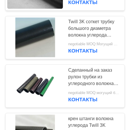
КОНТАКТЫ
500mm для свертывая
трубопровода
Twill 3K соткет трубку
большого диаметра
волокна углерода
циновки для
negotiable MOQ:Могущий быть предметом переговоров
авиационно-
КОНТАКТЫ
космической
промышленности
Сделанный на заказ
рулон трубки из
углеродного волокна
3K, обернутый
negotiable MOQ:могущий быть предметом переговоров
саржевым стержнем из
КОНТАКТЫ
углеродного волокна
крен штанги волокна
углерода Twill 3K