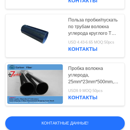
КОНТАКТЫ
Польза пробки/пускать
по трубам волокна
углерода круглого Twill
лоснистая в
USD 4.43-6.65 MOQ:50pcs
телескопичном Поляке
КОНТАКТЫ
Пробка волокна
углерода,
25mm*23mm*500mm,
пробка волокна
USD9.9 MOQ:50pcs
углерода от
КОНТАКТЫ
изготовления
КОНТАКТНЫЕ ДАННЫЕ!