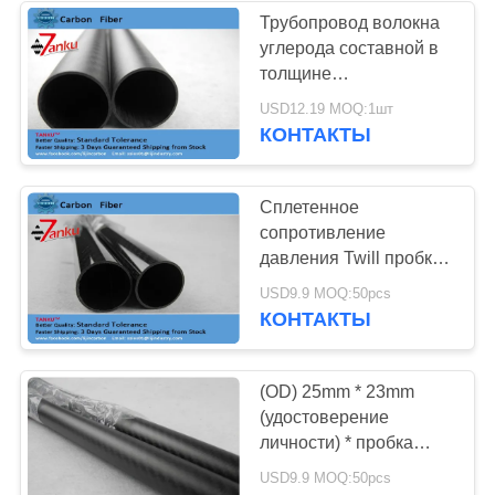
Трубопровод волокна
углерода составной в
толщине
14mm*12mm*1000mm
USD12.19 MOQ:1шт
1mm
КОНТАКТЫ
Сплетенное
сопротивление
давления Twill пробки
волокна углерода
USD9.9 MOQ:50pcs
квадрата 3K лоснистое
КОНТАКТЫ
(OD) 25mm * 23mm
(удостоверение
личности) * пробка
волокна углерода
USD9.9 MOQ:50pcs
поверхности штейна