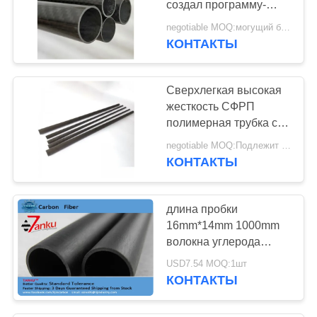
создал программу-
оболочку
negotiable MOQ:могущий быть предметом переговоров
неубедительная
КОНТАКТЫ
круглая трубка
Сверхлегкая высокая
жесткость СФРП
полимерная трубка с
углеродным волокном
negotiable MOQ:Подлежит обсуждению
КОНТАКТЫ
длина пробки
16mm*14mm 1000mm
волокна углерода
простого Weave Twill
USD7.54 MOQ:1шт
3k
КОНТАКТЫ