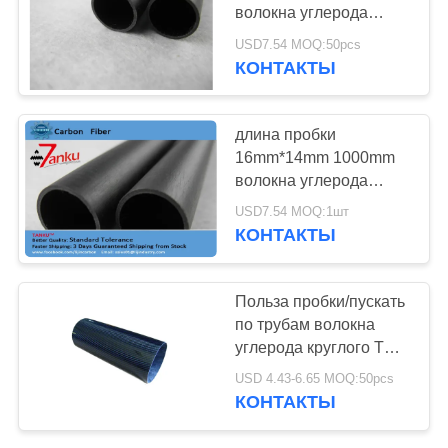
волокна углерода
16mm * 14mm
USD7.54 MOQ:50pcs
используемая для
КОНТАКТЫ
участвовать в гонке
длина пробки
16mm*14mm 1000mm
волокна углерода
простого Weave Twill
USD7.54 MOQ:1шт
3k
КОНТАКТЫ
Польза пробки/пускать
по трубам волокна
углерода круглого Twill
лоснистая в
USD 4.43-6.65 MOQ:50pcs
телескопичном Поляке
КОНТАКТЫ