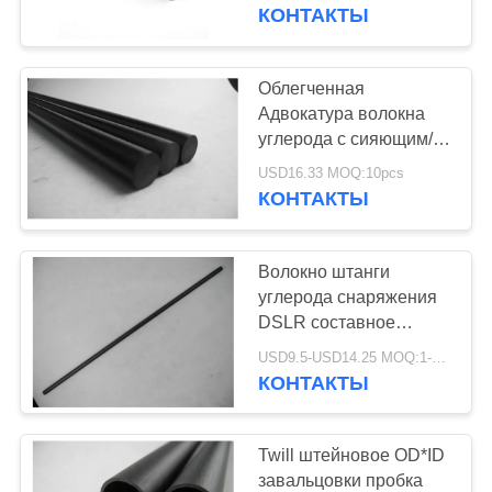
КАЧЕСТВА
заказ длины
КОНТАКТЫ
СВЯЖИТЕСЬ
Облегченная
МЫ
Адвокатура волокна
углерода с сияющим/
ясным
СПРОСИТЕ
USD16.33 MOQ:10pcs
возникновением для
КОНТАКТЫ
ЦИТАТУ
построения
Волокно штанги
КАРТА
углерода снаряжения
САЙТА
DSLR составное
круговое и пробки
USD9.5-USD14.25 MOQ:1-10шт
Таблиц-свернули
КОНТАКТЫ
PRIVACY
POLICY
Twill штейновое OD*ID
завальцовки пробка