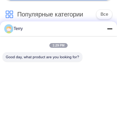
Популярные категории
Все
Terry
Пробка волокна
волокнистая плита
углерода
углерода
1:29 PM
Волокно
Пробка волокна
Good day, what product are you looking for?
телескопичное
углерода раны нити
Поляк углерода
Многослойный
Волокно штанга
покров волокна
углерода
углерода
CNC алюминиевых
полюсы стеклоткани
частей