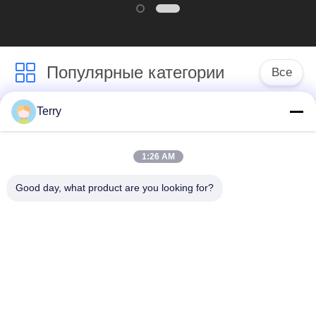
Популярные категории
Все
Terry
Пробка волокна
волокнистая плита
углерода
углерода
1:26 AM
Волокно
Пробка волокна
Good day, what product are you looking for?
телескопичное
углерода раны нити
Поляк углерода
Многослойный
Волокно штанга
покров волокна
углерода
углерода