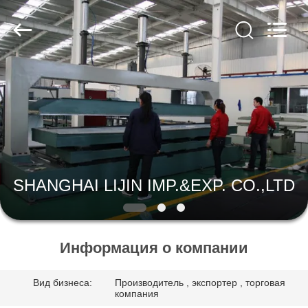
SHANGHAI
LIJIN
IMP.&EXP.
CO.,LTD.
All
Rights
Reserved.
ДОМ
ПРОДУКТЫ
О
НАС
SHANGHAI LIJIN IMP.&EXP. CO.,LTD
ПУТЕШЕСТВИЕ
ФАБРИКИ
Информация о компании
Вид бизнеса:
Производитель , экспортер , торговая
ПРОВЕРКА
компания