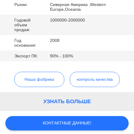
КАЧЕСТВА
Рынки:
Северная Америка ,Western
Europe,Oceania
СВЯЖИТЕСЬ
Годовой
1000000-2000000
объем
МЫ
продаж:
Год
2008
основания:
СПРОСИТЕ
Экспорт ПК:
90% - 100%
ЦИТАТУ
КАРТА
Наша фабрика
контроль качества
САЙТА
УЗНАТЬ БОЛЬШЕ
PRIVACY
POLICY
КОНТАКТНЫЕ ДАННЫЕ!