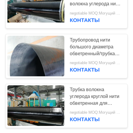
волокна углерода нити
обветренной
negotiable MOQ:Могущий быть предметом переговоров
особенная
КОНТАКТЫ
8
Многослойный
Трубопровод нити
покров волокна
большого диаметра
обветренный/трубка
углерода
сильного волокна
negotiable MOQ:Могущий быть предметом переговоров
углерода круглая
КОНТАКТЫ
22
Трубка волокна
Волокно штанга
углерода круглой нити
обветренная для
углерода
морской,
negotiable MOQ:Могущий быть предметом переговоров
автомобильной
КОНТАКТЫ
промышленности