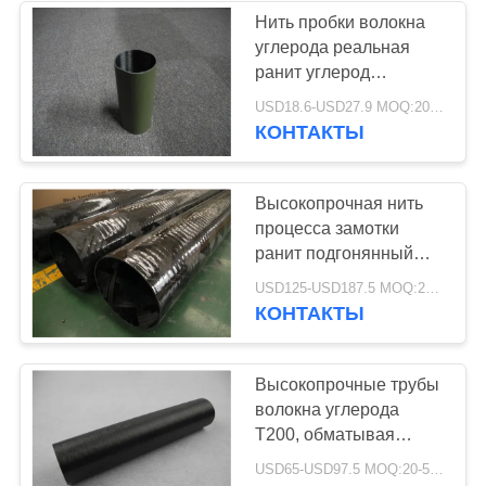
Нить пробки волокна
углерода реальная
22
ранит углерод
полюсы
воинской зеленой
USD18.6-USD27.9 MOQ:20-50pcs
картины полный
КОНТАКТЫ
стеклоткани
Высокопрочная нить
процесса замотки
ранит подгонянный
размер пробки волокна
31
USD125-USD187.5 MOQ:20-50pcs
углерода
КОНТАКТЫ
CNC алюминиевых
частей
Высокопрочные трубы
волокна углерода
T200, обматывая
одиночная нить ранят
USD65-USD97.5 MOQ:20-50pcs
трубопровод