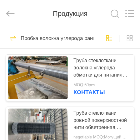
SHANGHAI
LIJIN
IMP.&EXP.
Продукция
CO.,LTD.
All
Rights
Reserved.
ДОМ
682
Пробка волокна углерода раны нити
Пробка волокна
ПРОДУКТЫ
углерода
Труба стеклоткани
волокна углерода
О
обмотки для питания
НАС
накала составная
MOQ:50pcs
КОНТАКТЫ
579
ПУТЕШЕСТВИЕ
волокнистая плита
ФАБРИКИ
Труба стеклоткани
ровной поверхностной
углерода
нити обветренная,
ПРОВЕРКА
сплющенный
negotiable MOQ:Могущий быть предметом переговоров