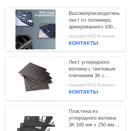
Высокопроизводительный
лист из полимера,
армированного 100%
3K углеродным
negotiable MOQ:Возможен торг
волокном - легкая
КОНТАКТЫ
пластина из УВКП
Лист углеродного
волокна с твиловым
плетением 3K с
глянцевой
negotiable MOQ:Возможен торг
поверхностью и
КОНТАКТЫ
прочностью на
растяжение 3200 МПа
для автомобильной
Пластина из
промышленности
углеродного волокна
3K 100 мм х 250 мм х