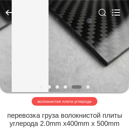
SHANGHAI
LIJIN
IMP.&EXP.
CO.,LTD.
All
Rights
Reserved.
ДОМ
ПРОДУКТЫ
О
НАС
ПУТЕШЕСТВИЕ
ФАБРИКИ
волокнистая плита углерода
перевозка груза волокнистой плиты
ПРОВЕРКА
углерода 2.0mm x400mm x 500mm