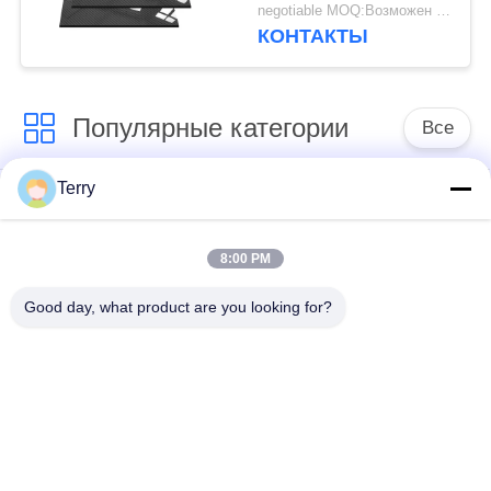
3 мм с высокой
negotiable MOQ:Возможен торг
глянцевой отделкой -
КОНТАКТЫ
лист из углеродного
волокна
Популярные категории
Все
Terry
Пробка волокна
волокнистая плита
углерода
углерода
8:00 PM
Волокно
Пробка волокна
Good day, what product are you looking for?
телескопичное
углерода раны нити
Поляк углерода
Многослойный
Волокно штанга
покров волокна
углерода
углерода