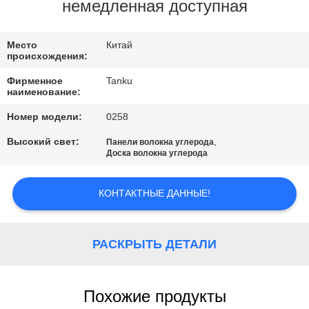
КАЧЕСТВА
немедленная доступная
СВЯЖИТЕСЬ
Место
Китай
происхождения:
МЫ
Фирменное
Tanku
наименование:
СПРОСИТЕ
Номер модели:
0258
ЦИТАТУ
Высокий свет:
,
Панели волокна углерода
Доска волокна углерода
КАРТА
КОНТАКТНЫЕ ДАННЫЕ!
САЙТА
PRIVACY
РАСКРЫТЬ ДЕТАЛИ
POLICY
Похожие продукты